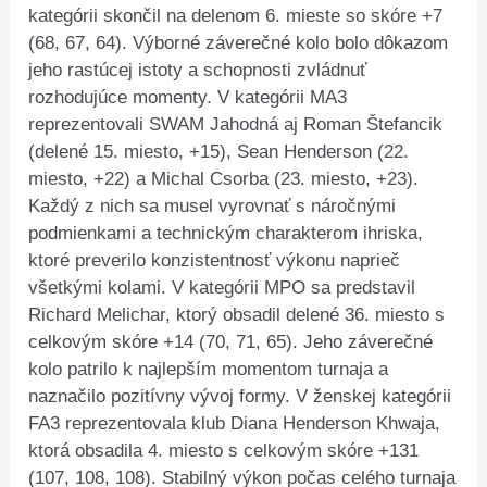
kategórii skončil na delenom 6. mieste so skóre +7
(68, 67, 64). Výborné záverečné kolo bolo dôkazom
jeho rastúcej istoty a schopnosti zvládnuť
rozhodujúce momenty. V kategórii MA3
reprezentovali SWAM Jahodná aj Roman Štefancik
(delené 15. miesto, +15), Sean Henderson (22.
miesto, +22) a Michal Csorba (23. miesto, +23).
Každý z nich sa musel vyrovnať s náročnými
podmienkami a technickým charakterom ihriska,
ktoré preverilo konzistentnosť výkonu naprieč
všetkými kolami. V kategórii MPO sa predstavil
Richard Melichar, ktorý obsadil delené 36. miesto s
celkovým skóre +14 (70, 71, 65). Jeho záverečné
kolo patrilo k najlepším momentom turnaja a
naznačilo pozitívny vývoj formy. V ženskej kategórii
FA3 reprezentovala klub Diana Henderson Khwaja,
ktorá obsadila 4. miesto s celkovým skóre +131
(107, 108, 108). Stabilný výkon počas celého turnaja