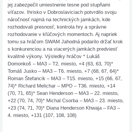
jej zabezpečil umiestnenie tesne pod stupňami
víťazov. Ihrisko v Dobroslaviciach potvrdilo svoju
náročnosť najmä na technických jamkách, kde
rozhodovali presnosť, kontrola hry a správne
rozhodovanie v kľúčových momentoch. Aj napriek
tomu sa hráčom SWAM Jahodná podarilo držať krok
s konkurenciou a na viacerých jamkách predviesť
kvalitné výkony. Výsledky hráčov * Lukáš
Domonkoš – MA3 – T2. miesto, +4 (63, 63, 70)*
Tomáš Jusko – MA3 – T6. miesto, +7 (68, 67, 64)*
Roman Štefancik – MA3 – T15. miesto, +15 (66, 67,
74)* Richard Melichar – MPO – T36. miesto, +14
(70, 71, 65)* Sean Henderson – MA3 – 22. miesto,
+22 (70, 74, 70)* Michal Csorba – MA3 – 23. miesto,
+23 (74, 71, 70)* Diana Henderson Khwaja – FA3 –
4. miesto, +131 (107, 108, 108)