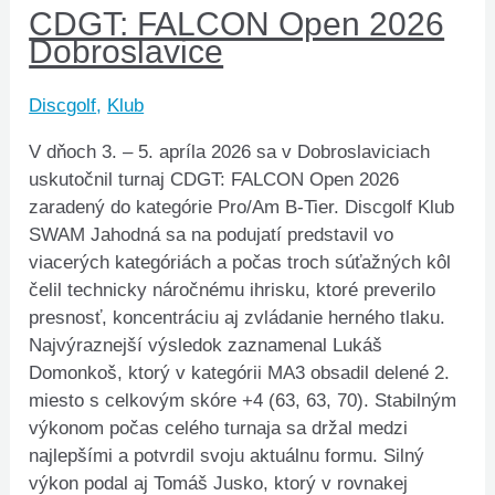
CDGT: FALCON Open 2026
Dobroslavice
Discgolf
,
Klub
V dňoch 3. – 5. apríla 2026 sa v Dobroslaviciach
uskutočnil turnaj CDGT: FALCON Open 2026
zaradený do kategórie Pro/Am B-Tier. Discgolf Klub
SWAM Jahodná sa na podujatí predstavil vo
viacerých kategóriách a počas troch súťažných kôl
čelil technicky náročnému ihrisku, ktoré preverilo
presnosť, koncentráciu aj zvládanie herného tlaku.
Najvýraznejší výsledok zaznamenal Lukáš
Domonkoš, ktorý v kategórii MA3 obsadil delené 2.
miesto s celkovým skóre +4 (63, 63, 70). Stabilným
výkonom počas celého turnaja sa držal medzi
najlepšími a potvrdil svoju aktuálnu formu. Silný
výkon podal aj Tomáš Jusko, ktorý v rovnakej